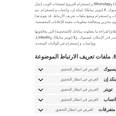
على موقعنا الإلكتروني، قمنا بتضمين محتوى من فيسبوك وX (تويتر سابقًا) وLinkedIn وWhatsApp و إنستغرام للترويج لصفحات الويب (مثل
“أعجبني” أو “دبوس”) أو المشاركة (مثل “تغريدة”) على الشبكات الاجتماعية مثل فيسبوك، X (تويتر سابقًا)، لينكد إن، واتساب و إنستغرام. يتم
تويتر سابقًا)، لينكد إن، واتساب و إنستغرام ويضع ملفات تعريف الارتباط. قد يقوم هذا
ى بتخزين ومعالجة معلومات معينة للإعلانات المخصصة.
م) لقراءة ما يفعلونه ببياناتك (الشخصية) التي يعالجونها
باستخدام ملفات تعريف الارتباط هذه. البيانات التي يتم استرجاعها مجهولة المصدر قدر الإمكان. فيسبوك، وX (تويتر سابقًا)، وLinkedIn،
وواتساب و إنستغرام في الولايات المتحدة.
تعريف الارتباط الموضوعة
سبوك
الغرض في انتظار التحقيق
الموافقة
على
نكد إن
الغرض في انتظار التحقيق
الموافقة
خدمة
على
تويتر
الغرض في انتظار التحقيق
فيسبوك
الموافقة
خدمة
على
اتساب
الغرض في انتظار التحقيق
لينكد
الموافقة
خدمة
إن
على
متفرقات
الغرض في انتظار التحقيق
تويتر
الموافقة
خدمة