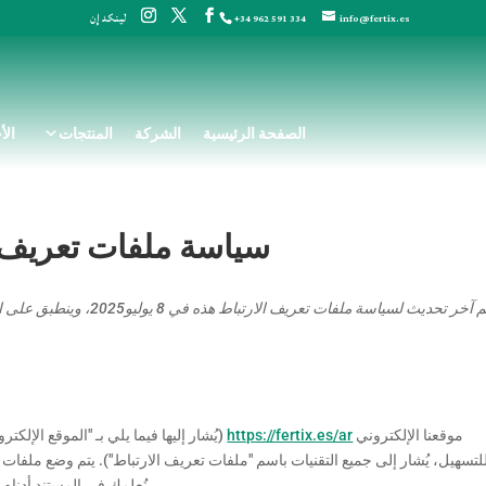
لينكد إن
+34 962 591 334
info@fertix.es
الصفحة الرئيسية
الشركة
المنتجات
الأ
سياسة ملفات تعريف ال
تم آخر تحديث لسياسة ملفات 
موقعنا الإلكتروني
https://fertix.es/ar
(يُشار إليها فيما يلي بـ "الموقع الإلك
لتسهيل، يُشار إلى جميع التقنيات باسم "ملفات تعريف الارتباط"). يتم وضع ملفات ت
نُعلمك في المستند أدناه 