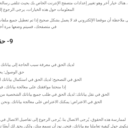
. هناك خيار آخر وهو تغيير إعدادات متصفح الإنترنت الخاص بك بحيث تتلقى رسال
المعلومات حول هذه الخيارات، يرجى الرجوع إ
 ملاحظة أن موقعنا الإلكتروني قد لا يعمل بشكل صحيح إذا تم تعطيل جميع ملفات
في متصفحك، فسيتم وضعها مرة أخرى 
9- حقوقك فيما يتعلق بالبيانات الشخصية
لديك الحق في معرفة سبب الحاجة إلى بياناتك ا
حق الوصول: يحق
الحق في التصحيح: لديك الحق في استكمال بياناتك 
إذا منحتنا موافقتك على معالجة بياناتك، ف
الحق في نقل بياناتك: لديك الحق في طلب جميع بياناتك الشخصية من 
الحق في الاعتراض: يمكنك الاعتراض على معالجة بياناتك. ونحن نل
لممارسة هذه الحقوق، يُرجى الاتصال بنا. يُرجى الرجوع إلى تفاصيل الاتصال في
وى حول كيفية تعاملنا مع بياناتك، فنحن نود أن نسمع منك، ولكن يحق لك أيضًا تق