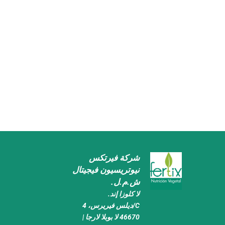
شركة فيرتكس
نيوتريسيون فيجيتال
ش.م.ل.
لا كلوزا إند.
C/ديلس فيريرس، 4
46670 لا بوبلا لارجا |