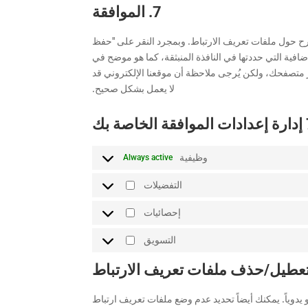
على
7. الموافقة
whatsapp
الخدمة
متفرقات.
شرح حول ملفات تعريف الارتباط. وبمجرد النقر على "حفظ
افية التي حددتها في النافذة المنبثقة، كما هو موضح في
 متصفحك، ولكن يُرجى ملاحظة أن موقعنا الإلكتروني قد
لا يعمل بشكل صحيح.
بك
وظيفية
Always active
التفضيلات
التفضيلات
إحصائيات
إحصائيات
التسويق
التسويق
يدوياً. يمكنك أيضاً تحديد عدم وضع ملفات تعريف ارتباط