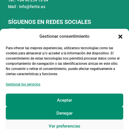
Mail : info@fertix.es
SÍGUENOS EN REDES SOCIALES
Gestionar consentimiento
Para ofrecer las mejores experiencias, utilizamos tecnologías como las
cookies para almacenar y/o acceder a la información del dispositivo. El
consentimiento de estas tecnologías nos permitirá procesar datos como el
comportamiento de navegación o las identificaciones únicas en este sitio.
FONDO EUROPEO DE DESARROLLO
No consentir o retirar el consentimiento, puede afectar negativamente a
REGIONAL
ciertas características y funciones.
UNA FORMA DE HACER EUROPA
Gestionar los servicios
Fertix Nutrición Vegetal SL, en el marco del
programa ICEX Next, ha recibido el apoyo
del ICEX y la cofinanciación del fondo
europeo FEDER. El objetivo de este apoyo
Aceptar
es contribuir al desarrollo internacional de
la empresa y su entorno.
Denegar
Ver preferencias