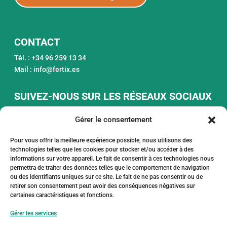
CONTACT
Tél. : +34 96 259 13 34
Mail : info@fertix.es
SUIVEZ-NOUS SUR LES RÉSEAUX SOCIAUX
Gérer le consentement
Pour vous offrir la meilleure expérience possible, nous utilisons des
technologies telles que les cookies pour stocker et/ou accéder à des
informations sur votre appareil. Le fait de consentir à ces technologies nous
permettra de traiter des données telles que le comportement de navigation
FONDS EUROPÉEN DE DÉVELOPPEMENT
ou des identifiants uniques sur ce site. Le fait de ne pas consentir ou de
RÉGIONAL
retirer son consentement peut avoir des conséquences négatives sur
UNE FAÇON DE FAIRE L'EUROPE
certaines caractéristiques et fonctions.
Fertix Nutrición Vegetal SL, dans le cadre
Gérer les services
du programme ICEX Next, a reçu le soutien
de l'ICEX et un cofinancement du fonds