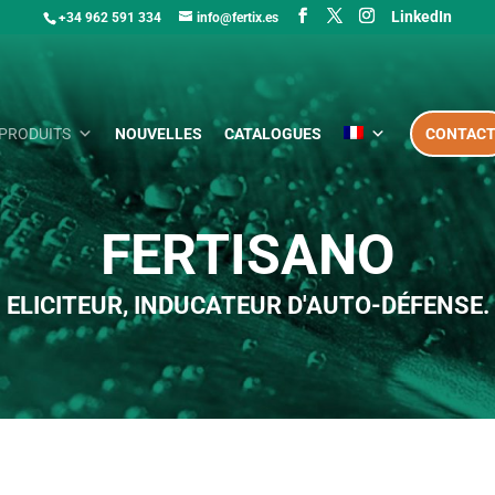
LinkedIn
+34 962 591 334
info@fertix.es
PRODUITS
NOUVELLES
CATALOGUES
CONTAC
FERTISANO
ELICITEUR, INDUCATEUR D'AUTO-DÉFENSE.