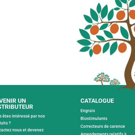
VENIR UN
CATALOGUE
STRIBUTEUR
Engrais
 êtes intéressé par nos
Biostimulants
uits ?
Correcteurs de carence
tactez nous et devenez
Amendements relatifs à