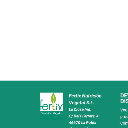
DE
Fertix Nutrición
DI
Vegetal S.L.
La Closa Ind.
Vous
C/ Dels Ferrers, 4
prod
46670 La Pobla
Con