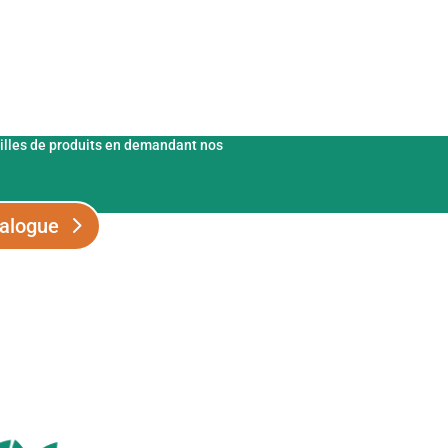
ts et catalogues d'engrais.
illes de produits en demandant nos
alogue