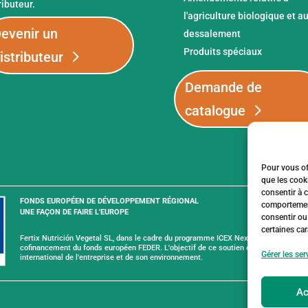
ributeur.
l'agriculture biologique et a
evenir un
dessalement
Produits spéciaux
istributeur
Demande de
catalogue
Pour vous off
que les cooki
consentir à 
FONDS EUROPÉEN DE DÉVELOPPEMENT RÉGIONAL
comportement
UNE FAÇON DE FAIRE L'EUROPE
consentir ou
certaines car
Fertix Nutrición Vegetal SL, dans le cadre du programme ICEX Next, a reçu le soutien
cofinancement du fonds européen FEDER. L'objectif de ce soutien est de contribue
Gérer les ser
international de l'entreprise et de son environnement.
Ac