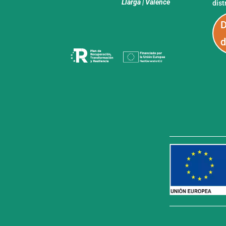
Llarga | Valence
dist
D
d