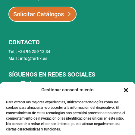
Solicitar Catálogos
CONTACTO
Tel.: +34 96 259 13 34
Mail : info@fertix.es
SÍGUENOS EN REDES SOCIALES
Gestionar consentimiento
Para ofrecer las mejores experiencias, utilizamos tecnologías como las
cookies para almacenar y/o acceder a la información del dispositivo. El
consentimiento de estas tecnologías nos permitirá procesar datos como el
comportamiento de navegación o las identificaciones únicas en este sitio.
FONDO EUROPEO DE DESARROLLO
No consentir o retirar el consentimiento, puede afectar negativamente a
REGIONAL
ciertas características y funciones.
UNA FORMA DE HACER EUROPA